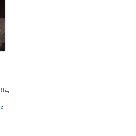
ляд
х