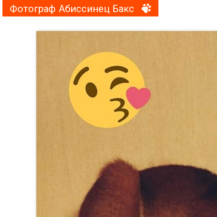
Фотограф Абиссинец Бакс