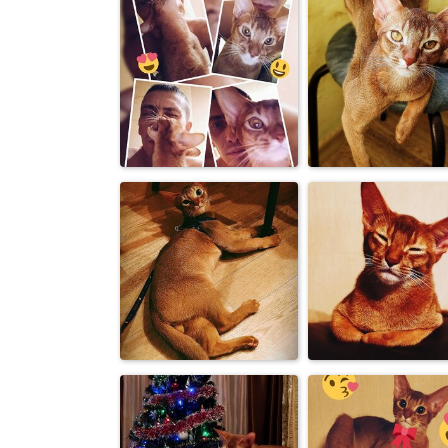
Абиссинец Бакс
Абиссинец Ба
очень
получил новы
интригующий
ошейник ...
взгляд
Абиссинец Ба
Абиссинец Бакс и
на этом фото
его хозяин.
фотогенич...