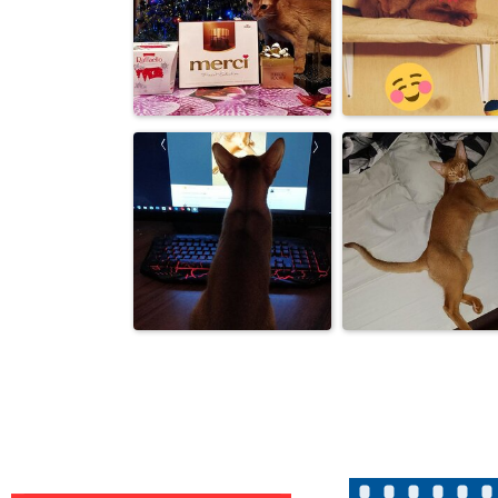
Абиссинец Бакс
Абиссинец Ба
так собирается на
задремал пос
прог...
лесной ...
Абиссинец Бакс
Абиссинец Ба
Merci спасибо что
достойный
ты е...
джентльмен