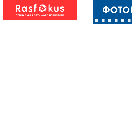
Абиссинец Бакс
Абиссинец Ба
внимательно
нежиться на
следит за ...
шелке.