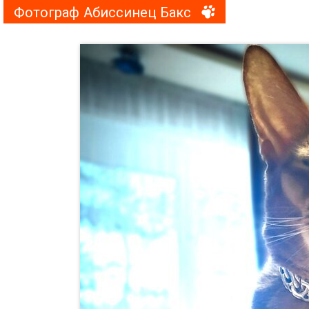
Фотограф Абиссинец Бакс