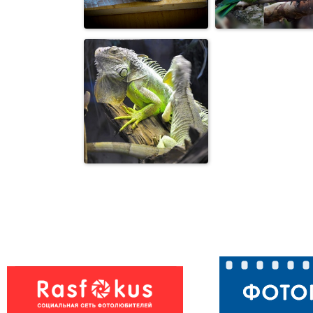
Абиссинец Бакс
внимательно
Игуана
следит за ...
Муркины сны..
Попугаи
Парочка