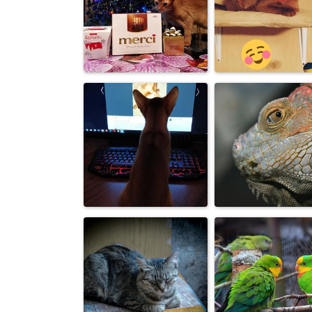
Абиссинец Бакс
Абиссинец Ба
так собирается на
задремал пос
прог...
лесной ...
Абиссинец Бакс
Абиссинец Ба
Merci спасибо что
достойный
ты е...
джентльмен