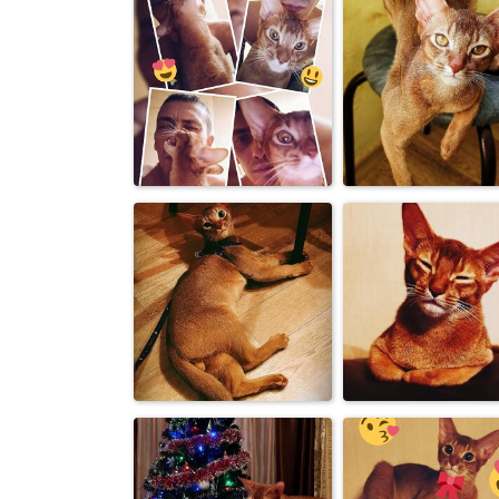
Абиссинец Бакс
Абиссинец Ба
очень
получил новы
интригующий
ошейник ...
взгляд
Абиссинец Ба
Абиссинец Бакс и
на этом фото
его хозяин.
фотогенич...